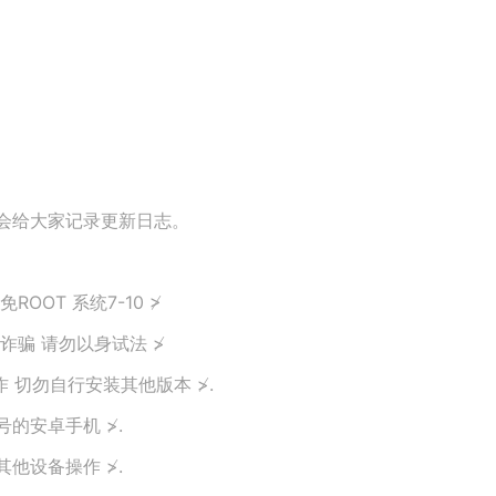
将会给大家记录更新日志。
OOT 系统7-10 ≯
离诈骗 请勿以身试法 ≯
作 切勿自行安装其他版本 ≯.
号的安卓手机 ≯.
其他设备操作 ≯.