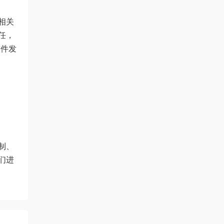
相关
任，
软件发
制、
们进