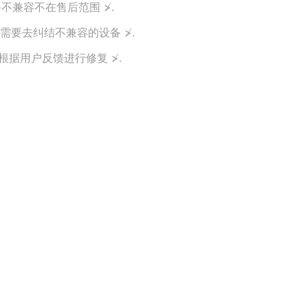
备不兼容不在售后范围 ≯.
不需要去纠结不兼容的设备 ≯.
会根据用户反馈进行修复 ≯.