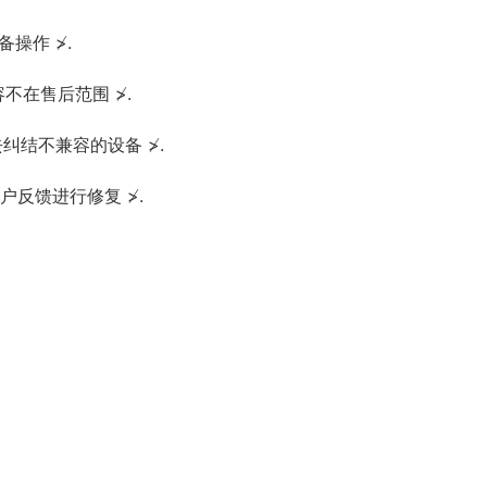
操作 ≯.
容不在售后范围 ≯.
去纠结不兼容的设备 ≯.
户反馈进行修复 ≯.