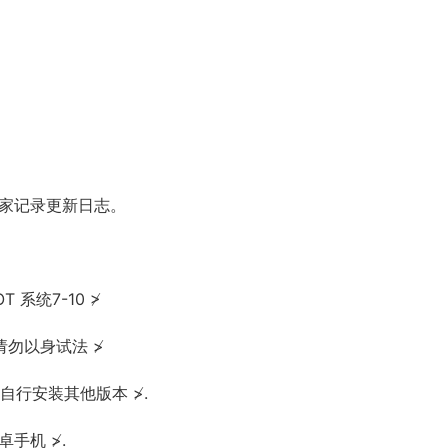
大家记录更新日志。
 系统7-10 ≯
请勿以身试法 ≯
勿自行安装其他版本 ≯.
手机 ≯.