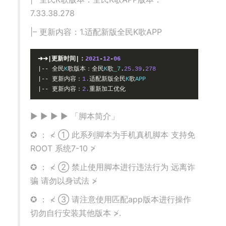
7.33.38.278
|– 更新内容：1.适配新版全民K歌APP
➔➔|更新时间|：
2021
-
12
-
06
|--
全民
K
歌版本：全民
K
歌
_7
.
25.39
.
278
|--
更新内容：
1.
适配新版全民
K
歌
|--
更新内容：
2.
重新加工优化
▶ ▶ ▶ ▶ 「脚本简介」
✪ ： ≮ ① 此系列脚本为手机真机脚本 支持免
ROOT 系统7-10 ≯
✪ ： ≮ ② 禁止使用脚本进行违法行为 远离诈
骗 请勿以身试法 ≯
✪ ： ≮ ③ 请注意使用匹配app版本进行操作
切勿自行安装其他版本 ≯.