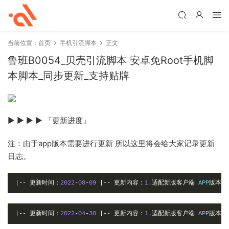
当前位置：
首页
手机引流脚本
正文
鲁班B0054_贝壳引流脚本 安卓免Root手机脚
本脚本_同步更新_支持贴牌
▶ ▶ ▶ ▶ 「更新进度」
注：由于app版本需要进行更新 所以这里将会给大家记录更新
日志。
|--
更新时间：
2022
-
08
-
09
|--
更新内容：
1.
适配新版客户端
 APP
版本：
|--
更新时间：
2022
-
04
-
30
|--
更新内容：
1.
适配新版客户端
 APP
版本：